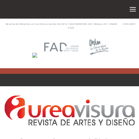
Reserva de Derechos al Uso Exclusivo No. 04-2012-120414060900-203. México, D.F. UNAM ISSN 2007-
6320