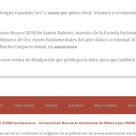
 lengua española ‘oro’ y
visura
que quiere decir ‘examen y reconocim
urea Mesura
(1978) de Santos Balmori, maestro de la Escuela Nacional
 Número de Oro, claves fundamentales del arte clásico occidental. El
diseño e impacto visual, en
aureavisura
.
na revista de divulgación que privilegia la vista, pero que también
IO
CONTENIDO
SOMOS
GALERÍA
MULTIMEDIA
DIFU
 R ©2026 aureavisura - Universidad Nacional Autónoma de México por UNAM
rcial de los contenidos e imágenes de la publicación sin previa autorización escrit