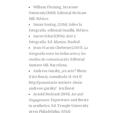
William Fleming, Syracuse
University(1989). Editorial McGraw-
Hill. México.
Susan Sontag, (2014). Sobre la
fotografía. editorial Gandhi. México.
Aaron Scharf(1994). Arte y
fotografía. Ed. Alianza. Madrid.
Jean-Fracois Cheberier(2007).
La
fotografía entre las bellas artes y los
medios de comunicación.
Editorial
Gustavo Gili. Barcelona.
Andreas Gursky, ¿es arte? Rhein
II.(en línea), consultado 11-Oct-17
http://panamarte.net/arte-rhein-
andreas-gursky/ (en línea)
Arnold Berleant (1991).
Art and
Engagement
. Experience and theory
in aesthetics. Ed. Temple University
press Philadelphia. (USA)