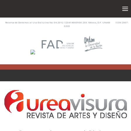
Reserva de Derechos al Uso Exclusivo No. 04-2012-120414060900-203. México, D.F. UNAM ISSN 2007-
6320