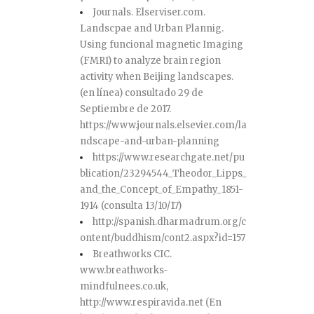
Journals. Elserviser.com.
Landscpae and Urban Plannig.
Using funcional magnetic Imaging
(FMRI) to analyze brain region
activity when Beijing landscapes.
(en línea) consultado 29 de
Septiembre de 2017.
https://www.journals.elsevier.com/la
ndscape-and-urban-planning
https://www.researchgate.net/pu
blication/23294544_Theodor_Lipps_
and_the_Concept_of_Empathy_1851-
1914 (consulta 13/10/17)
http://spanish.dharmadrum.org/c
ontent/buddhism/cont2.aspx?id=157
Breathworks CIC.
www.breathworks-
mindfulnees.co.uk,
http://www.respiravida.net (En