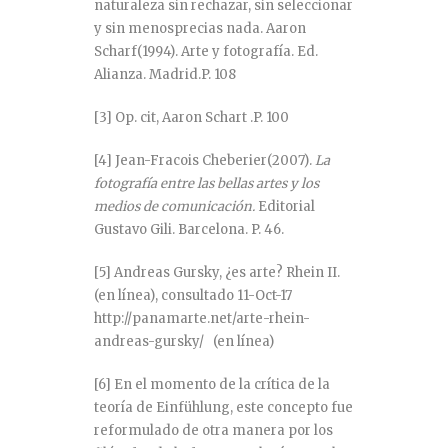
naturaleza sin rechazar, sin seleccionar
y sin menosprecias nada. Aaron
Scharf(1994). Arte y fotografía. Ed.
Alianza. Madrid.P. 108
[3]
Op. cit, Aaron Schart .P. 100
[4]
Jean-Fracois Cheberier(2007).
La
fotografía entre las bellas artes y los
medios de comunicación.
Editorial
Gustavo Gili. Barcelona. P. 46.
[5]
Andreas Gursky, ¿es arte? Rhein II.
(en línea), consultado 11-Oct-17
http://panamarte.net/arte-rhein-
andreas-gursky/ (en línea)
[6]
En el momento de la crítica de la
teoría de Einfühlung, este concepto fue
reformulado de otra manera por los