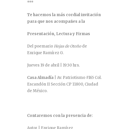
***
Te hacemos la más cordial invitación
para que nos acompañes a la
Presentación, Lectura y Firmas
Del poemario
Hojas de Otoño
de
Enrique Ramírez G.
Jueves 19 de abril | 19:30 hrs.
Casa Almadía
| Av. Patriotismo #165 Col.
Escandón II Sección CP 11800, Ciudad
de México.
Contaremos con la presencia de:
Autor | Enrique Ramírez