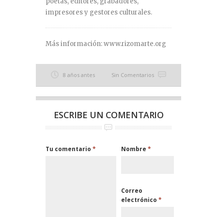
poetas, editores, grabadores,
impresores y gestores culturales.
Más información: www.rizomarte.org
8 años antes
Sin Comentarios
ESCRIBE UN COMENTARIO
Tu comentario
*
Nombre
*
Correo
electrónico
*