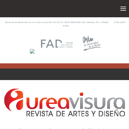
Reserva de Derechos al Uso Exclusivo No. 04-2012-120414060900-203. México, D.F. UNAM ISSN 2007-
6320